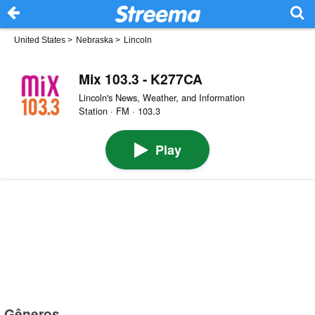
United States
>
Nebraska
>
Lincoln
Mix 103.3 - K277CA
Lincoln's News, Weather, and Information
Station · FM · 103.3
Play
Gêneros