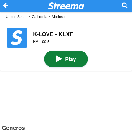
United States
>
California
>
Modesto
K-LOVE - KLXF
FM · 90.5
Play
Gêneros