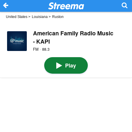
United States
>
Louisiana
>
Ruston
American Family Radio Music
- KAPI
FM · 88.3
Play