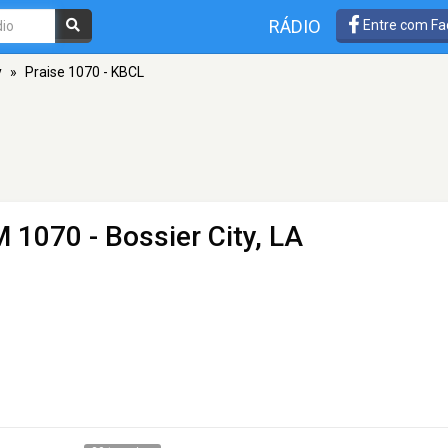
RÁDIO
Entre com Fa
y
»
Praise 1070 - KBCL
 1070 - Bossier City, LA