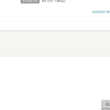
30 tune ins
AM 1070
-
128Kbps
SUGGEST A
P