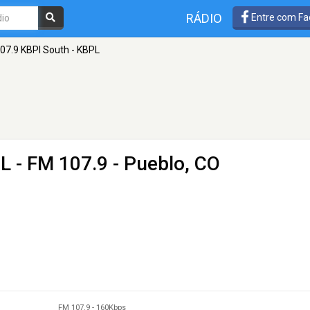
RÁDIO
Entre com Fa
07.9 KBPI South - KBPL
PL
- FM 107.9 - Pueblo, CO
FM 107.9
-
160Kbps