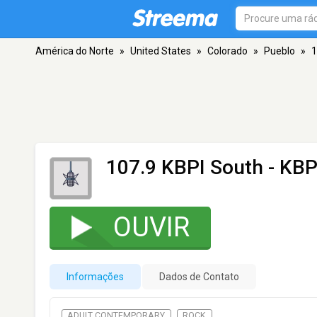
América do Norte
»
United States
»
Colorado
»
Pueblo
»
1
107.9 KBPI South - KB
OUVIR
Informações
Dados de Contato
ADULT CONTEMPORARY
ROCK