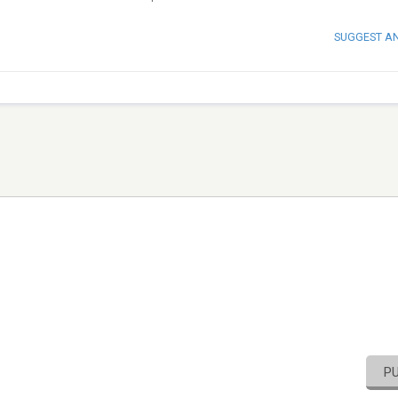
SUGGEST A
P