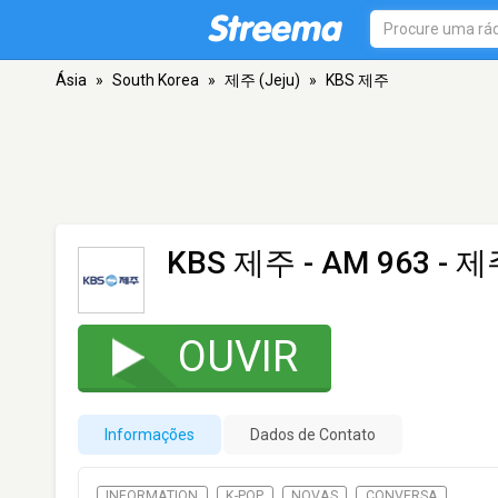
Ásia
»
South Korea
»
제주 (Jeju)
»
KBS 제주
KBS 제주
- AM 963 - 제주
OUVIR
Informações
Dados de Contato
INFORMATION
K-POP
NOVAS
CONVERSA