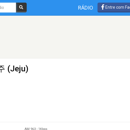
RÁDIO
Entre com Fa
 (Jeju)
AM 963
-
1Kbps