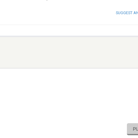
SUGGEST A
P