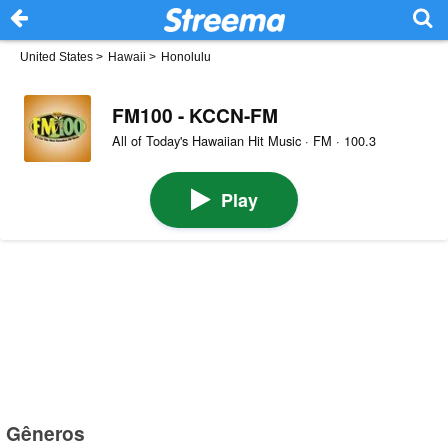
United States
>
Hawaii
>
Honolulu
FM100 - KCCN-FM
All of Today's Hawaiian Hit Music · FM · 100.3
Play
Gêneros