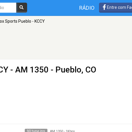
RÁDIO
Entre com Fa
ox Sports Pueblo - KCCY
CCY
- AM 1350 - Pueblo, CO
90 tune ins
AM 1350
-
1Kbps