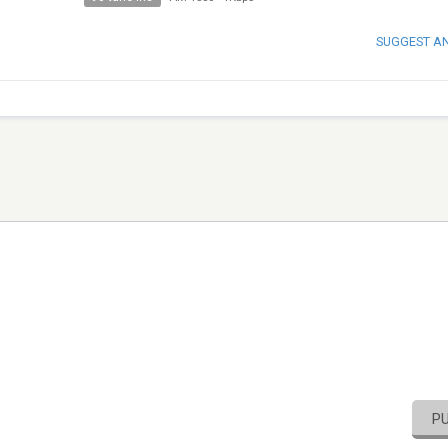
SUGGEST A
P