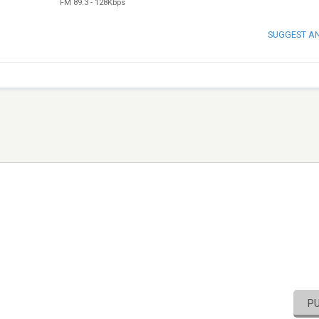
FM 89.3
-
128Kbps
SUGGEST A
P