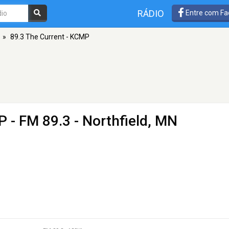
RÁDIO
Entre com Fa
»
89.3 The Current - KCMP
MP
- FM 89.3 - Northfield, MN