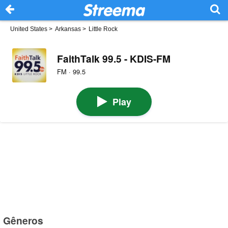
United States
>
Arkansas
>
Little Rock
FaithTalk 99.5 - KDIS-FM
FM · 99.5
Play
Gêneros