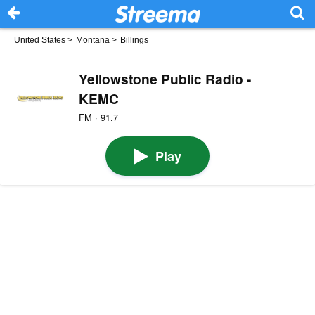
United States
>
Montana
>
Billings
Yellowstone Public Radio -
KEMC
FM · 91.7
Play