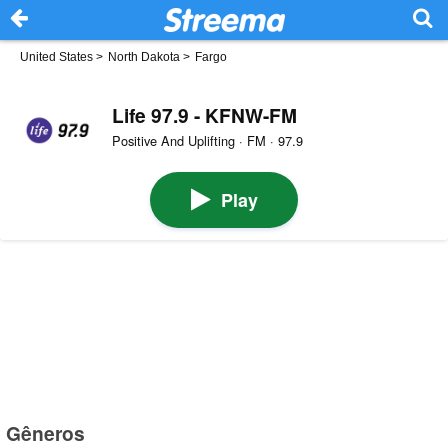
United States
>
North Dakota
>
Fargo
Life 97.9 - KFNW-FM
Positive And Uplifting · FM · 97.9
Play
Gêneros