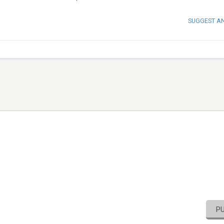
SUGGEST A
P