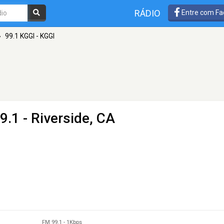
RÁDIO
Entre com Fa
»
99.1 KGGI - KGGI
9.1 - Riverside, CA
FM 99.1
-
1Kbps