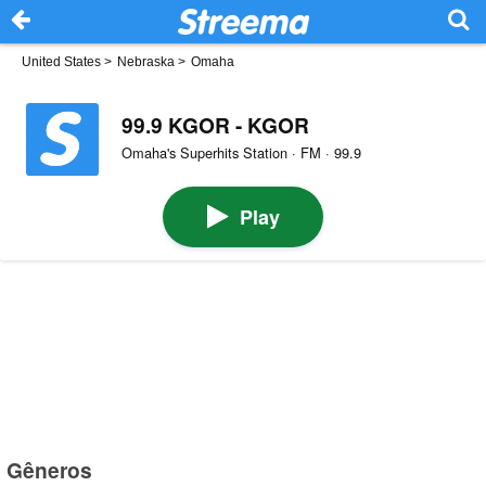
United States
>
Nebraska
>
Omaha
99.9 KGOR - KGOR
Omaha's Superhits Station · FM · 99.9
Play
Gêneros