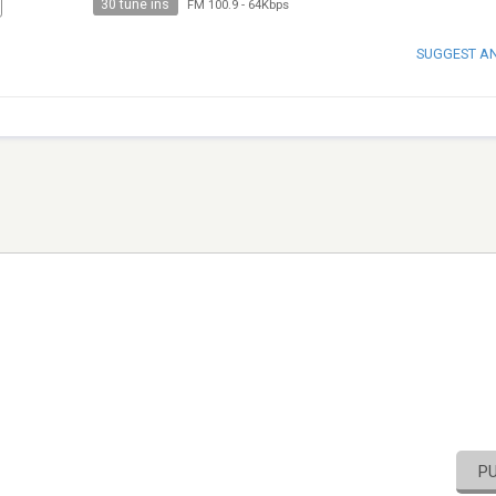
30 tune ins
FM 100.9
-
64Kbps
SUGGEST A
P