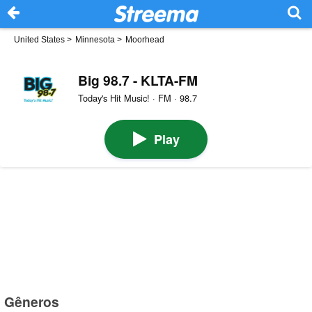
United States
>
Minnesota
>
Moorhead
Big 98.7 - KLTA-FM
Today's Hit Music! · FM · 98.7
Play
Gêneros