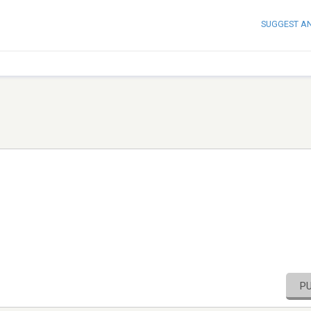
SUGGEST A
P