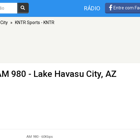
RÁDIO
Entre com Fa
City
»
KNTR Sports - KNTR
AM 980 - Lake Havasu City, AZ
AM 980
-
60Kbps