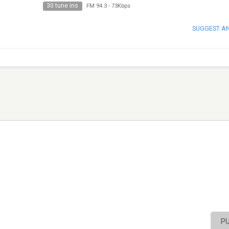
30 tune ins
FM 94.3
-
73Kbps
SUGGEST A
P