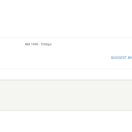
AM 1490
-
31Kbps
SUGGEST A