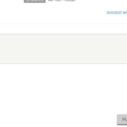
30 tune ins
AM 1380
-
192Kbps
SUGGEST A
P