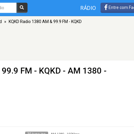
RÁDIO
Entre com Fa
d
»
KQKD Radio 1380 AM & 99.9 FM - KQKD
 99.9 FM - KQKD
- AM 1380 -