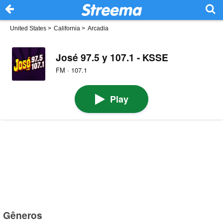
United States
>
California
>
Arcadia
José 97.5 y 107.1 - KSSE
FM · 107.1
Play
Gêneros