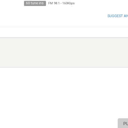
60 tune ins
FM 98.1
-
160Kbps
SUGGEST A
P