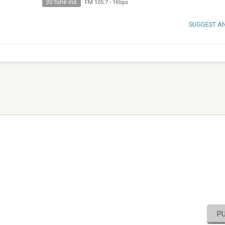
30 tune ins
FM 105.7
-
1Kbps
SUGGEST A
P