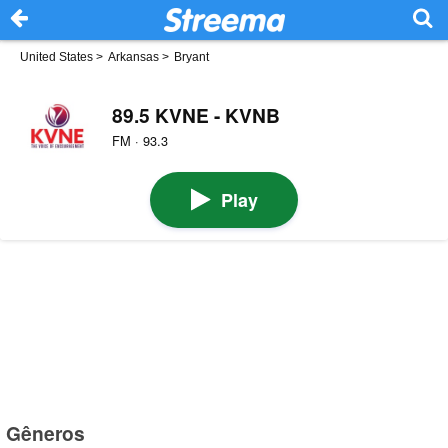
United States
>
Arkansas
>
Bryant
89.5 KVNE - KVNB
FM · 93.3
Play
Gêneros