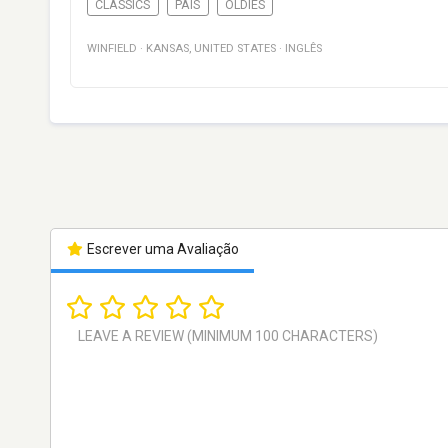
CLASSICS
PAÍS
OLDIES
WINFIELD
·
KANSAS
,
UNITED STATES
·
INGLÊS
Escrever uma Avaliação