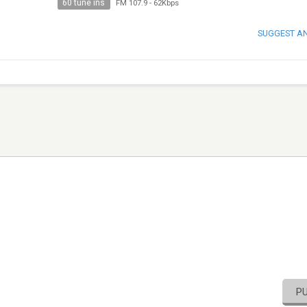
60 tune ins
FM 107.9
-
62Kbps
SUGGEST A
P