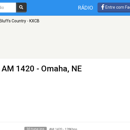
RÁDIO
Entre com Fa
Bluffs Country - KXCB
 AM 1420 - Omaha, NE
30 tune ins
AM 1420
-
128Kbps