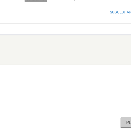
SUGGEST A
P