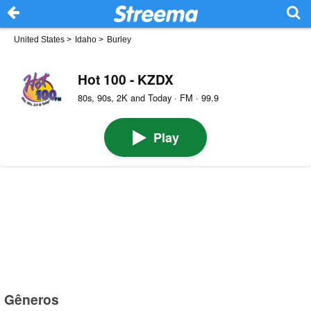
United States
>
Idaho
>
Burley
Hot 100 - KZDX
80s, 90s, 2K and Today · FM · 99.9
Play
Gêneros