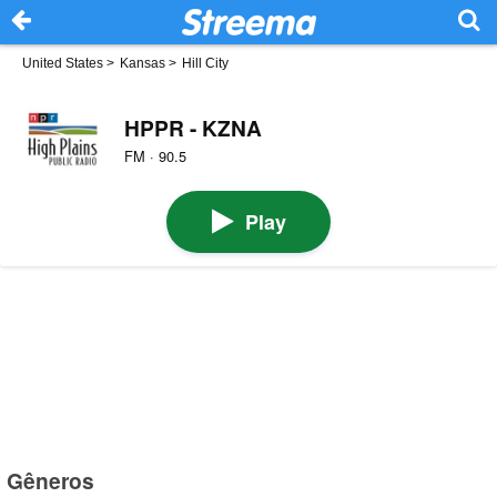
United States
>
Kansas
>
Hill City
HPPR - KZNA
FM · 90.5
Play
Gêneros