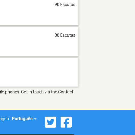
90 Escutas
30 Escutas
le phones. Get in touch via the Contact
íngua :
Português