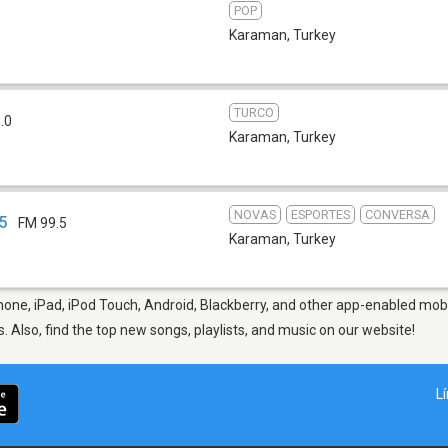
POP
Karaman
,
Turkey
TURCO
.0
Karaman
,
Turkey
NOVAS
ESPORTES
CONVERSA
5
FM 99.5
Karaman
,
Turkey
one, iPad, iPod Touch, Android, Blackberry, and other app-enabled mobi
s. Also, find the top new songs, playlists, and music on our website!
L