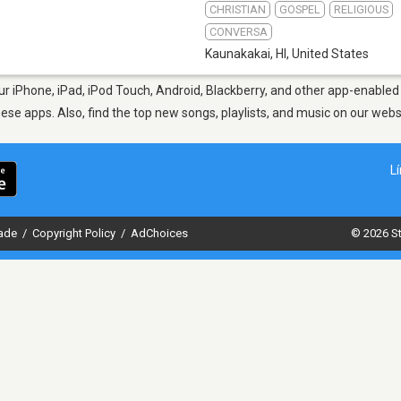
CHRISTIAN
GOSPEL
RELIGIOUS
CONVERSA
Kaunakakai, HI
,
United States
r iPhone, iPad, iPod Touch, Android, Blackberry, and other app-enabled 
hese apps. Also, find the top new songs, playlists, and music on our webs
L
dade
/
Copyright Policy
/
AdChoices
© 2026 St