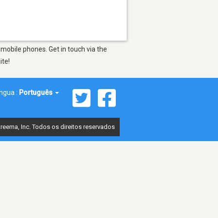
mobile phones. Get in touch via the
ite!
íngua :
Português
reema, Inc. Todos os direitos reservados