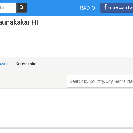
RÁDIO
Entre com Fa
aunakakai HI
waii
Kaunakakai