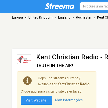
Europa
»
United Kingdom
»
England
»
Rochester
»
Kent Ch
Kent Christian Radio
- 
TRUTH IN THE AIR!
Oops… no streams currently
available for
Kent Christian Radio
.
Clique aqui para visitar o site da estação:
Visit Website
Mais informações