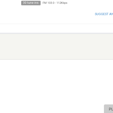
30 tune ins
FM 103.0
-
112Kbps
SUGGEST A
P