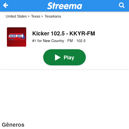
United States
>
Texas
>
Texarkana
Kicker 102.5 - KKYR-FM
#1 for New Country · FM · 102.5
Play
Gêneros