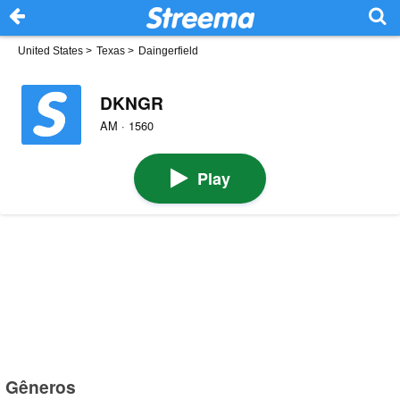
United States
>
Texas
>
Daingerfield
DKNGR
AM · 1560
Play
Gêneros