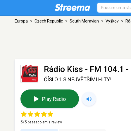
Europa
»
Czech Republic
»
South Moravian
»
Vyškov
»
Rá
Rádio Kiss
- FM 104.1 -
ČÍSLO 1 S NEJVĚTŠÍMI HITY!
Play Radio
5
/5
baseado em
1
review.