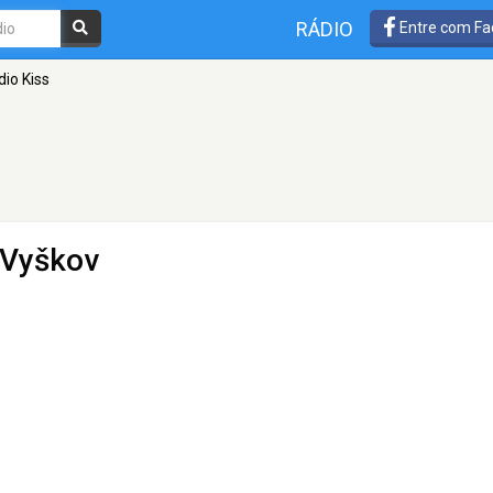
RÁDIO
Entre com Fa
dio Kiss
 Vyškov