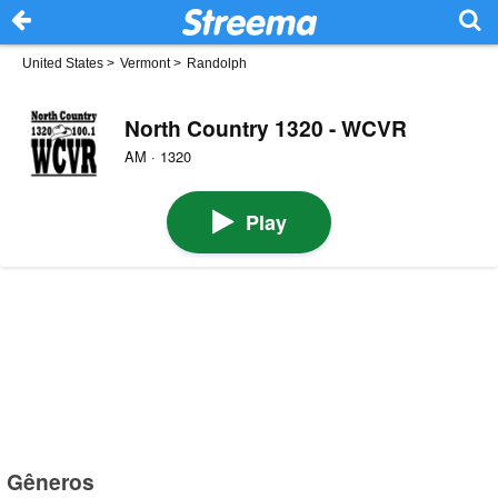
United States
>
Vermont
>
Randolph
North Country 1320 - WCVR
AM · 1320
Play
Gêneros