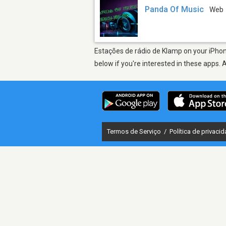
Panda Of Music
Web
Estações de rádio de Klamp on your iPhone
below if you're interested in these apps. 
Termos de Serviço
/
Política de privaci