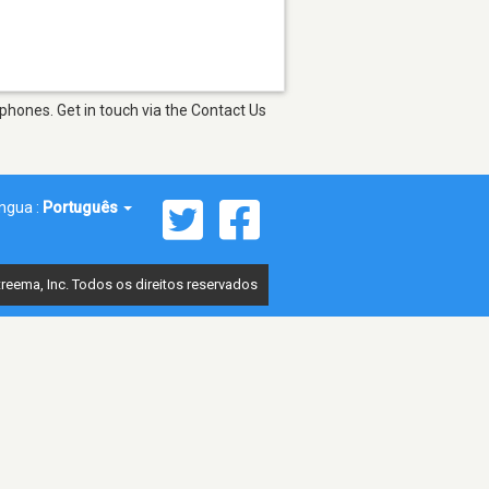
phones. Get in touch via the Contact Us
íngua :
Português
reema, Inc. Todos os direitos reservados