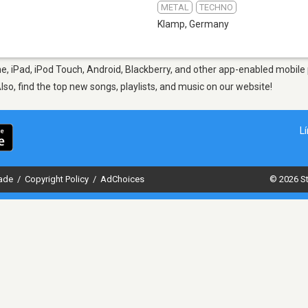
METAL
TECHNO
Klamp
,
Germany
, iPad, iPod Touch, Android, Blackberry, and other app-enabled mobile 
Also, find the top new songs, playlists, and music on our website!
L
dade
/
Copyright Policy
/
AdChoices
© 2026 St