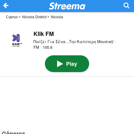
Cyprus
>
Nicosia District
>
Nicosia
Klik FM
Παίζει Για Σένα...Την Καλύτερη Μουσική! ·
FM · 105.6
Play
Gêneros