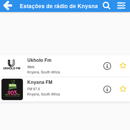
Estações de rádio de Knysna - Ouça Onl
Ukholo Fm
Web
Knysna, South Africa
Knysna FM
FM 97.0
Knysna, South Africa