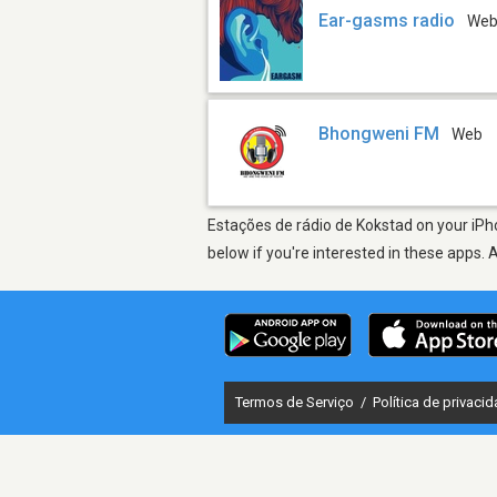
Ear-gasms radio
We
Bhongweni FM
Web
Estações de rádio de Kokstad on your iPho
below if you're interested in these apps. 
Termos de Serviço
/
Política de privaci