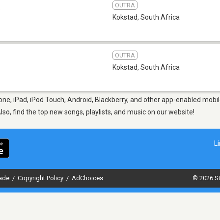
OUTRA
b
Kokstad
,
South Africa
OUTRA
Kokstad
,
South Africa
ne, iPad, iPod Touch, Android, Blackberry, and other app-enabled mobil
Also, find the top new songs, playlists, and music on our website!
L
dade
/
Copyright Policy
/
AdChoices
© 2026 St