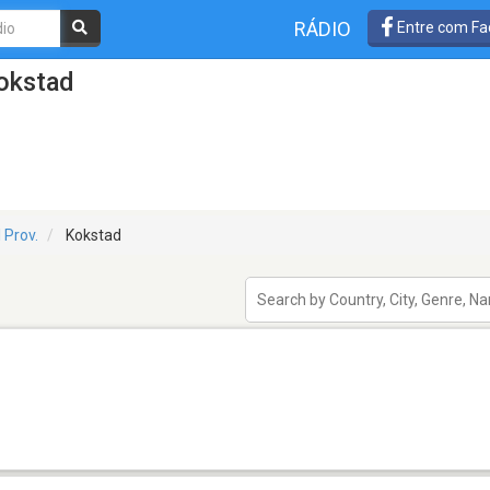
RÁDIO
Entre com Fa
okstad
 Prov.
Kokstad