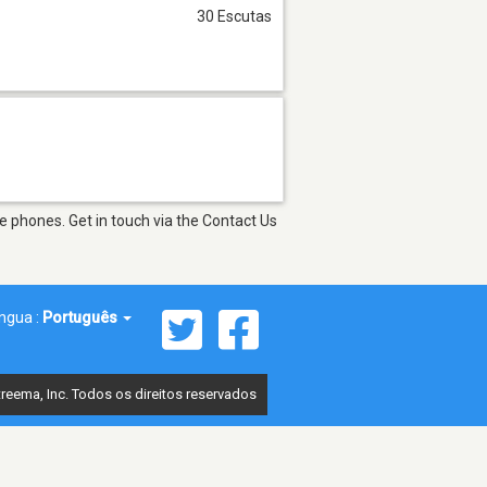
30 Escutas
e phones. Get in touch via the Contact Us
íngua :
Português
reema, Inc. Todos os direitos reservados