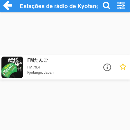
Estações de rádio de Kyotango - Ouça On
FMたんご
FM 79.4
Kyotango, Japan