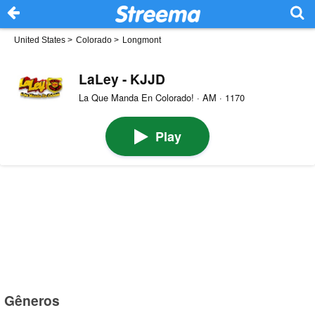
United States
>
Colorado
>
Longmont
LaLey - KJJD
La Que Manda En Colorado! · AM · 1170
Play
Gêneros