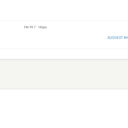
FM 99.7
-
1Kbps
SUGGEST A