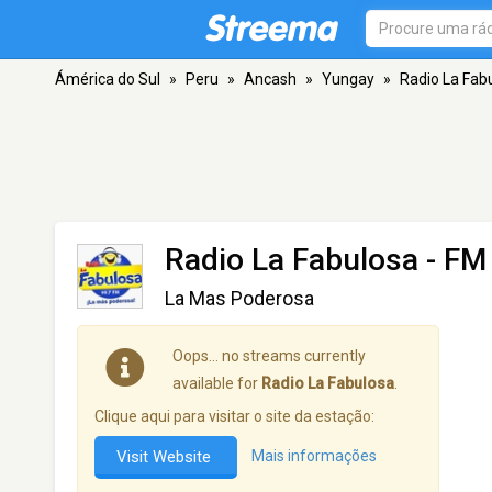
Ámérica do Sul
»
Peru
»
Ancash
»
Yungay
»
Radio La Fab
Radio La Fabulosa
- FM 
La Mas Poderosa
Oops… no streams currently
available for
Radio La Fabulosa
.
Clique aqui para visitar o site da estação:
Visit Website
Mais informações