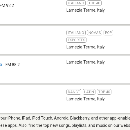
ITALIANO
TOP 40
FM 92.2
Lamezia Terme
,
Italy
ITALIANO
NOVAS
POP
ESPORTES
Lamezia Terme
,
Italy
Lamezia Terme
,
Italy
ox
FM 88.2
DANCE
LATIN
TOP 40
b
Lamezia Terme
,
Italy
ur iPhone, iPad, iPod Touch, Android, Blackberry, and other app-enable
hese apps. Also, find the top new songs, playlists, and music on our webs