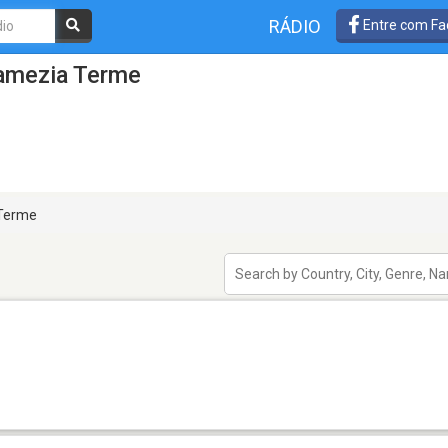
RÁDIO
Entre com Fa
amezia Terme
Terme