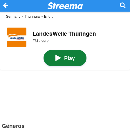
Germany
>
Thuringia
>
Erfurt
LandesWelle Thüringen
FM · 99.7
Play
Gêneros