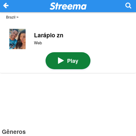
Brazil
>
Larápio zn
Web
Play
Gêneros