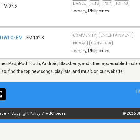
DANCE
HITS
POP
TOP 40
FM 97.5
Lemery
,
Philippines
COMMUNITY
ENTERTAINMENT
- DWLC-FM
FM 102.3
NOVAS
CONVERSA
Lemery
,
Philippines
e, iPad, iPod Touch, Android, Blackberry, and other app-enabled mobile
Also, find the top new songs, playlists, and music on our website!
L
dade
/
Copyright Policy
/
AdChoices
© 2026 St