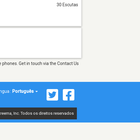
30 Escutas
 phones. Get in touch via the Contact Us
íngua :
Português
reema, Inc. Todos os direitos reservados