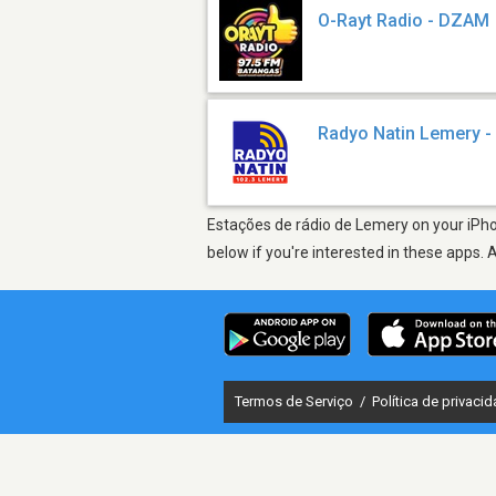
O-Rayt Radio - DZAM
Radyo Natin Lemery 
Estações de rádio de Lemery on your iPhon
below if you're interested in these apps. 
Termos de Serviço
/
Política de privaci