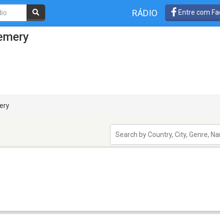
RÁDIO
Entre com Fa
emery
ery