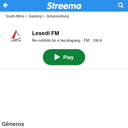
South Africa
>
Gauteng
>
Johannesburg
Lesedi FM
Re motlotlo ho e tsa phapang · FM · 106.6
Play
Gêneros