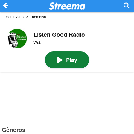
South Africa
>
Thembisa
Listen Good Radio
Web
Play
Gêneros