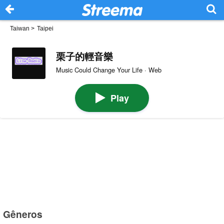
Taiwan
>
Taipei
栗子的輕音樂
Music Could Change Your Life · Web
Play
Gêneros